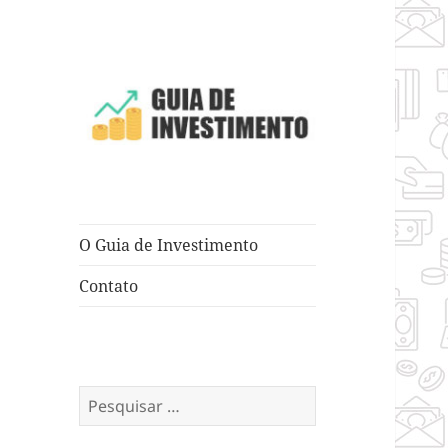
Dicas e Truques para Negócios
Guia de
Investimento
O Guia de Investimento
Contato
Pesquisar
por: