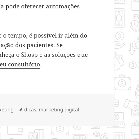
da pode oferecer automações
 o tempo, é possível ir além do
zação dos pacientes. Se
heça o Shosp e as soluções que
eu consultório
.
gorias
Tags
keting
dicas
,
marketing digital