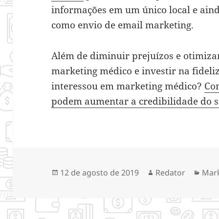
informações em um único local e ain
como envio de email marketing.
Além de diminuir prejuízos e otimizar
marketing médico e investir na fideli
interessou em marketing médico?
Con
podem aumentar a credibilidade do s
Publicado
Autor
Cate
12 de agosto de 2019
Redator
Mar
em