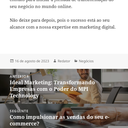
seu negócio no mundo online.
Não deixe para depois, pois o sucesso está ao seu
alcance com a nossa expertise em marketing digital.
Publicado
Autor
Categorias
16 de agosto de 2023
Redator
Negócios
em
Navegação
ANTERIOR
de
Ideal Marketing: Transformando
Post
Post
Empresas com o Poder do MPI
anterior:
Technology
SEGUINTE
Como impulsionar as vendas do seu e-
Próximo
commerce?
post: