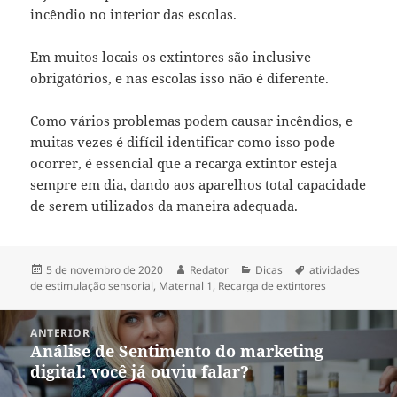
incêndio no interior das escolas.
Em muitos locais os extintores são inclusive
obrigatórios, e nas escolas isso não é diferente.
Como vários problemas podem causar incêndios, e
muitas vezes é difícil identificar como isso pode
ocorrer, é essencial que a recarga extintor esteja
sempre em dia, dando aos aparelhos total capacidade
de serem utilizados da maneira adequada.
Publicado
Autor
Categorias
Tags
5 de novembro de 2020
Redator
Dicas
atividades
em
de estimulação sensorial
,
Maternal 1
,
Recarga de extintores
Navegação
ANTERIOR
de
Análise de Sentimento do marketing
Post
Post
digital: você já ouviu falar?
anterior: