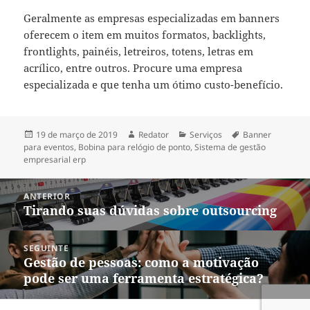
Geralmente as empresas especializadas em banners
oferecem o item em muitos formatos, backlights,
frontlights, painéis, letreiros, totens, letras em
acrílico, entre outros. Procure uma empresa
especializada e que tenha um ótimo custo-benefício.
Publicado
Autor
Categorias
Tags
19 de março de 2019
Redator
Serviços
Banner
em
para eventos
,
Bobina para relógio de ponto
,
Sistema de gestão
empresarial erp
Navegação
ANTERIOR
de
Tirando suas dúvidas sobre outsourcing
Post
Post
anterior:
SEGUINTE
Gestão de pessoas: como a motivação
Próximo
pode ser uma ferramenta estratégica?
post: