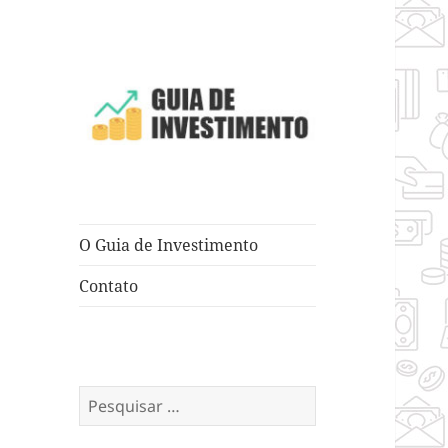
Dicas e Truques para Negócios
Guia de
Investimento
O Guia de Investimento
Contato
Pesquisar
por: