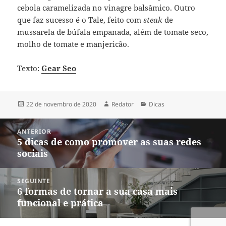
cebola caramelizada no vinagre balsâmico. Outro
que faz sucesso é o Tale, feito com
steak
de
mussarela de búfala empanada, além de tomate seco,
molho de tomate e manjericão.
Texto:
Gear Seo
Publicado
Autor
Categorias
22 de novembro de 2020
Redator
Dicas
em
Navegação
ANTERIOR
de
5 dicas de como promover as suas redes
Post
Post
sociais
anterior:
SEGUINTE
6 formas de tornar a sua casa mais
Próximo
funcional e prática
post: