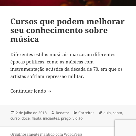
Cursos que podem melhorar
seu conhecimento sobre
música
Diferentes estilos musicais marcaram diferentes
épocas políticas, como as músicas com
instrumentação acústica da década de 70, em que os
artistas sofriam repressão militar.
Cursos que podem melhorar seu conhec
Continuar lendo
Publicado
Autor
Categorias
Tags
2 de julho de 2018
Redator
Carreiras
aula
,
canto
,
em
curso
,
doce
,
flauta
,
iniciantes
,
preço
,
violão
Orgulhosamente mantido com WordPress