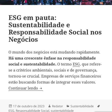
ESG em pauta:
Sustentabilidade e
Responsabilidade Social nos
Negócios
O mundo dos negócios está mudando rapidamente.
Há uma crescente ênfase na responsabilidade
social e sustentabilidade.
O termo
ESG
, que refere-
se a critérios ambientais, sociais e de governança,
tornou-se crucial. Empresas de serviços financeiros
estão buscando formas de integrar esses valores.
ESG em pauta: Sustentabilidade e Respon
Continuar lendo
Publicado
Autor
Categorias
Tags
17 de outubro de 2023
Redator
Sustentabilidade
em
ESG
,
Responsabilidade Social
,
sustentabilidade