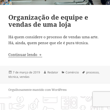
Organização de equipe e
vendas de uma loja
Há quem considere o processo de vendas uma arte.
Há, ainda, quem pense que ele é pura técnica.
Organização de equipe e vendas de uma 
Continuar lendo
Publicado
Autor
Categorias
Tags
7 de março de 2019
Redator
Comércio
processo
,
em
técnica
,
vendas
Orgulhosamente mantido com WordPress