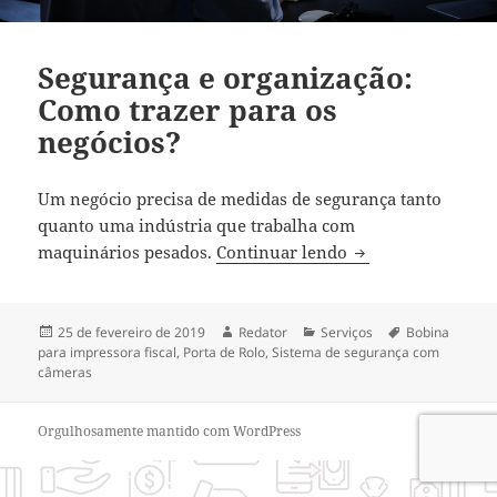
Segurança e organização:
Como trazer para os
negócios?
Um negócio precisa de medidas de segurança tanto
quanto uma indústria que trabalha com
Segurança e organ
maquinários pesados.
Continuar lendo
Publicado
Autor
Categorias
Tags
25 de fevereiro de 2019
Redator
Serviços
Bobina
em
para impressora fiscal
,
Porta de Rolo
,
Sistema de segurança com
câmeras
Orgulhosamente mantido com WordPress