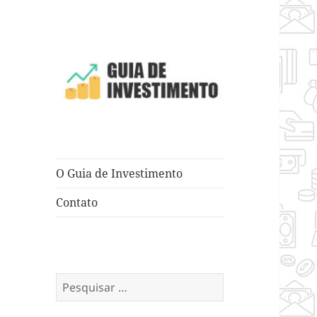
Dicas e Truques para Negócios
Guia de
Investimento
O Guia de Investimento
Contato
Pesquisar
por: