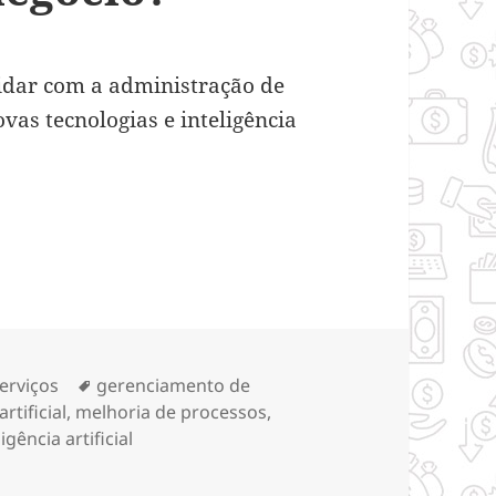
lidar com a administração de
vas tecnologias e inteligência
artificial pode mudar um negócio?
ategorias
Tags
erviços
gerenciamento de
artificial
,
melhoria de processos
,
gência artificial