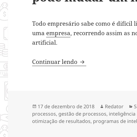
Todo empresário sabe como é difícil 
uma
empresa
, recorrendo assim as no
artificial.
Como a inteligência 
Continuar lendo
Publicado
Autor
C
17 de dezembro de 2018
Redator
S
em
processos
,
gestão de processos
,
inteligência 
otimização de resultados
,
programas de inteli