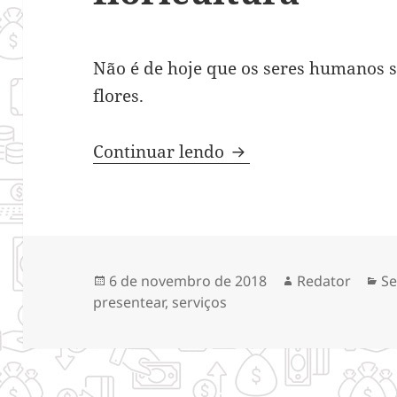
Não é de hoje que os seres humanos s
flores.
Segmentos de atuaçã
Continuar lendo
Publicado
Autor
Ca
6 de novembro de 2018
Redator
Se
em
presentear
,
serviços