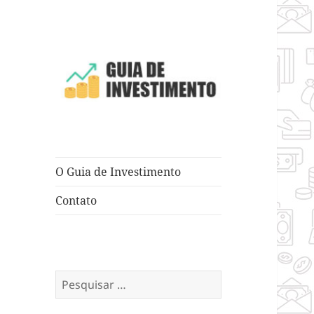
Dicas e Truques para Negócios
Guia de
Investimento
O Guia de Investimento
Contato
Pesquisar
por: