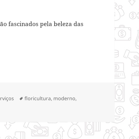
ão fascinados pela beleza das
o de uma floricultura
tegorias
Tags
rviços
floricultura
,
moderno
,