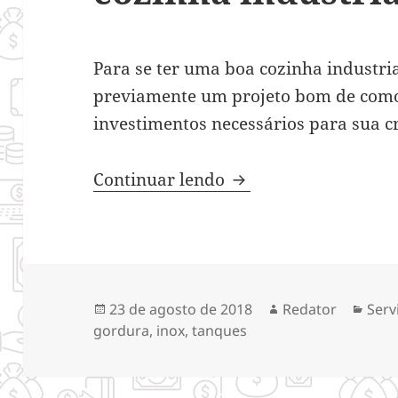
Para se ter uma boa cozinha industria
previamente um projeto bom de como
investimentos necessários para sua c
Diretrizes para mont
Continuar lendo
Publicado
Autor
Cate
23 de agosto de 2018
Redator
Serv
em
gordura
,
inox
,
tanques