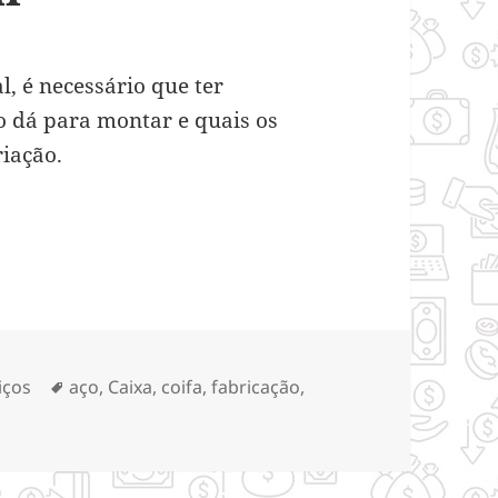
l, é necessário que ter
 dá para montar e quais os
riação.
ar uma cozinha industrial
gorias
Tags
iços
aço
,
Caixa
,
coifa
,
fabricação
,