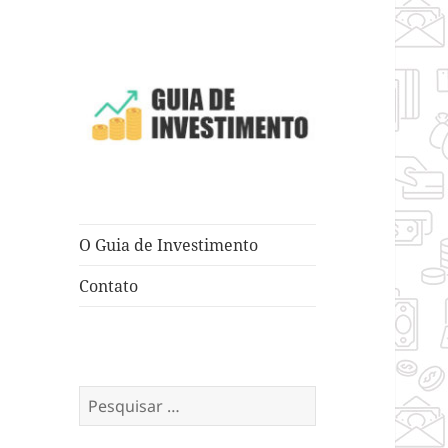
Dicas e Truques para Negócios
Guia de
Investimento
O Guia de Investimento
Contato
Pesquisar
por: