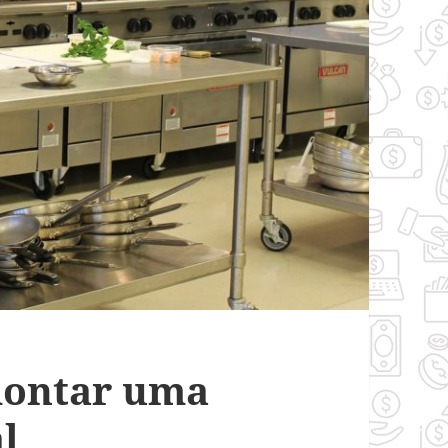
montar uma
l