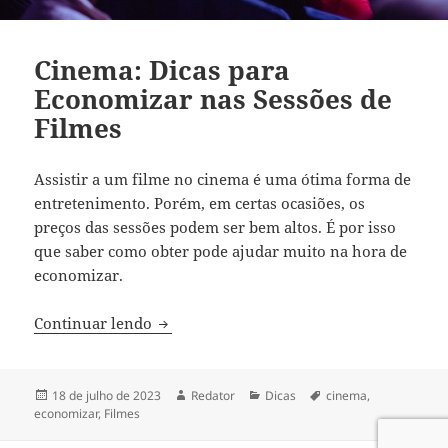
Cinema: Dicas para
Economizar nas Sessões de
Filmes
Assistir a um filme no cinema é uma ótima forma de
entretenimento. Porém, em certas ocasiões, os
preços das sessões podem ser bem altos. É por isso
que saber como obter pode ajudar muito na hora de
economizar.
Cinema: Dicas para Economizar nas Sess
Continuar lendo
Publicado
Autor
Categorias
Tags
18 de julho de 2023
Redator
Dicas
cinema
,
em
economizar
,
Filmes