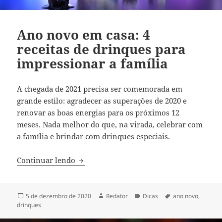
Ano novo em casa: 4
receitas de drinques para
impressionar a família
A chegada de 2021 precisa ser comemorada em
grande estilo: agradecer as superações de 2020 e
renovar as boas energias para os próximos 12
meses. Nada melhor do que, na virada, celebrar com
a família e brindar com drinques especiais.
Ano novo em casa: 4 receitas de drinque
Continuar lendo
Publicado
Autor
Categorias
Tags
5 de dezembro de 2020
Redator
Dicas
ano novo
,
em
drinques