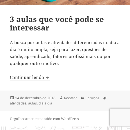
3 aulas que você pode se
interessar
A busca por aulas e atividades diferenciadas no dia a
dia é muito ampla, seja para lazer, questões de
saúde, aprendizado, fatores profissionais ou por
qualquer outro motivo.
3 aulas que você pode se interessar
Continuar lendo
Publicado
Autor
Categorias
Tags
14 de dezembro de 2018
Redator
Serviços
em
atividades
,
aulas
,
dia a dia
Orgulhosamente mantido com WordPress