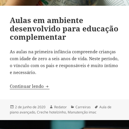
Aulas em ambiente
desenvolvido para educação
complementar
As aulas na primeira infância compreende crianças
com idade de zero a seis anos de vida. Neste período,
o vínculo com os pais e responsáveis é muito íntimo
e necessário.
Aulas em ambiente desenvolvido para 
Continuar lendo
Publicado
Autor
Categorias
Tags
2 de junho de 2020
Redator
Carreiras
Aula de
em
piano avançado
,
Creche hotelzinho
,
Manutenção imac