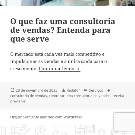
O que faz uma consultoria
de vendas? Entenda para
que serve
O mercado está cada vez mais competitivo e
impulsionar as vendas é a única saída para o
O que faz uma consultoria 
crescimento.
Continuar lendo
Publicado
Autor
Categorias
Tags
28 de novembro de 2023
Redator
Serviços
em
consultoria de vendas
,
contratar uma consultoria de vendas
,
receita
previsível
Orgulhosamente mantido com WordPress