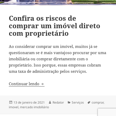
Confira os riscos de
comprar um imóvel direto
com proprietário
Ao considerar comprar um imóvel, muitos já se
questionaram se é mais vantajoso procurar por uma
imobiliária ou comprar diretamente com o
proprietário. Isso porque, essas empresas cobram
uma taxa de administração pelos serviços.
Confira os riscos de comprar um imóvel 
Continuar lendo
Publicado
Autor
Categorias
Tags
13 de janeiro de 2021
Redator
Serviços
comprar
,
em
imovel
,
mercado imobiliário