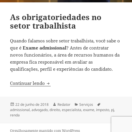
As obrigatoriedades no
setor trabalhista
Quando falamos sobre setor trabalhista, você sabe o
que é
Exame admissional
? Antes de contratar
novos funcionários, a área de recursos humanos da
empresa fica responsável em avaliar as
qualificações, perfil e experiências do candidato.
As obrigatoriedades no setor trabalhista
Continuar lendo
Publicado
Autor
Categorias
Tags
22 de junho de 2018
Redator
Serviços
em
admissional
,
advogado
,
direito
,
especialista
,
exame
,
imposto
,
pj
,
renda
Orgulhosamente mantido com WordPress