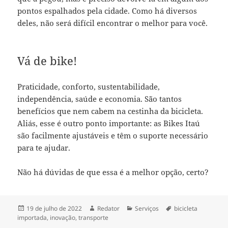
pontos espalhados pela cidade. Como há diversos
deles, não será difícil encontrar o melhor para você.
Vá de bike!
Praticidade, conforto, sustentabilidade,
independência, saúde e economia. São tantos
benefícios que nem cabem na cestinha da bicicleta.
Aliás, esse é outro ponto importante: as Bikes Itaú
são facilmente ajustáveis e têm o suporte necessário
para te ajudar.
Não há dúvidas de que essa é a melhor opção, certo?
Publicado
Autor
Categorias
Tags
19 de julho de 2022
Redator
Serviços
bicicleta
em
importada
,
inovação
,
transporte