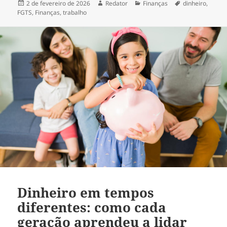
Publicado
Autor
Categorias
Tags
2 de fevereiro de 2026
Redator
Finanças
dinheiro
,
em
FGTS
,
Finanças
,
trabalho
Dinheiro em tempos
diferentes: como cada
geração aprendeu a lidar