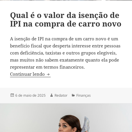
Qual é o valor da isenção de
IPI na compra de carro novo
A isenção de IPI na compra de um carro novo é um
benefício fiscal que desperta interesse entre pessoas
com deficiência, taxistas e outros grupos elegíveis,
mas muitos não sabem exatamente quanto ela pode
representar em termos financeiros.
Qual é o valor da isenção de IPI na com
Continuar lendo
Publicado
Autor
Categorias
6 de maio de 2025
Redator
Finanças
em