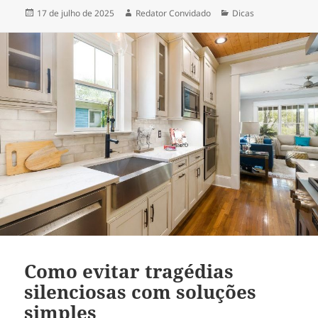
Publicado
Autor
Categorias
17 de julho de 2025
Redator Convidado
Dicas
em
Como evitar tragédias
silenciosas com soluções
simples