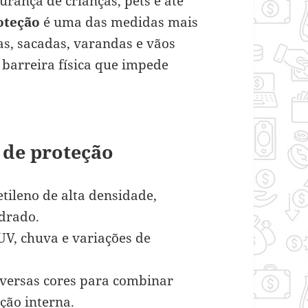
urança de crianças, pets e até
oteção
é uma das medidas mais
las, sacadas, varandas e vãos
 barreira física que impede
s de proteção
etileno de alta densidade,
drado.
 UV, chuva e variações de
iversas cores para combinar
ção interna.