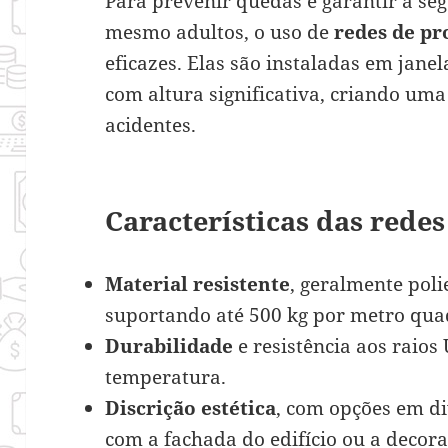
Para prevenir quedas e garantir a seg
mesmo adultos, o uso de
redes de pr
eficazes. Elas são instaladas em jane
com altura significativa, criando uma
acidentes.
Características das rede
Material resistente
, geralmente poli
suportando até 500 kg por metro qua
Durabilidade
e resistência aos raios
temperatura.
Discrição estética
, com opções em d
com a fachada do edifício ou a decora