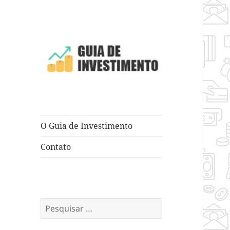
Dicas e Truques para Negócios
Guia de
Investimento
O Guia de Investimento
Contato
Pesquisar
por: