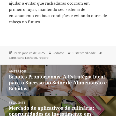
ajudar a evitar que rachaduras ocorram em
primeiro lugar, mantendo seu sistema de
encanamento em boas condições e evitando dores de
cabeça no futuro.
Publicado
Autor
Categorias
Tags
29 de janeiro de 2025
Redator
Sustentabilidade
em
cano
,
cano rachado
,
reparo
Navegação
ANTERIOR
de
Brindes Promocionais: A Estratégia Ideal
Post
Post
para o Sucesso no Setor de Alimentação e
anterior:
Bebidas
SEGUINTE
Mercado de aplicativos de culinária:
Próximo
oportunidades de investimento em
post: