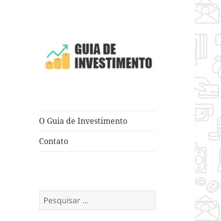
Dicas e Truques para Negócios
Guia de
Investimento
O Guia de Investimento
Contato
Pesquisar
por: