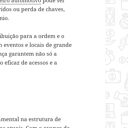
eiro automotivo
pode ser
vidos ou perda de chaves,
nio.
ribuição para a ordem e o
 eventos e locais de grande
nça garantem não só a
 eficaz de acessos e a
amental na estrutura de
ias atuais. Com o avanço da