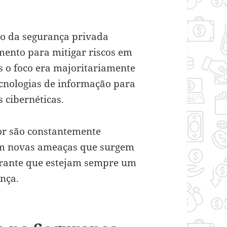
ão da segurança privada
mento para mitigar riscos em
es o foco era majoritariamente
ecnologias de informação para
 cibernéticas.
tor são constantemente
com novas ameaças que surgem
garante que estejam sempre um
ança.