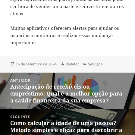
ser hora de vender uma parte e reinvestir em outros
ativos.
Muitos aplicativos oferecem alertas para ajudar os
usuários a monitorar e realizar essas mudanças
importantes.
Publicado
Autor
Categorias
16 de setembro de 2024
Redator
Serviços
em
Navegação
ANTERIOR
de
Antecipação de recebíveis ou
Post
Post
empréstimo: Qual é a melhor opção para
anterior:
a saúde financeira da sua empresa?
SEGUINTE
Como calcular a idade de uma pessoa?
Próximo
Método simples e eficaz para descobrir a
post: