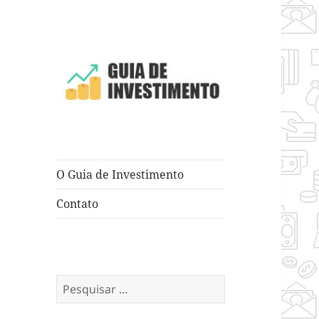
Dicas e Truques para Negócios
Guia de
Investimento
O Guia de Investimento
Contato
Pesquisar
por: