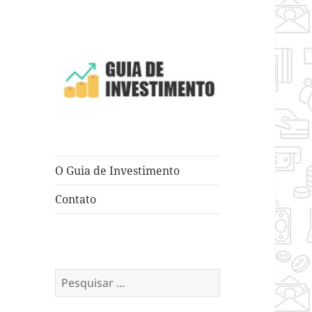
Dicas e Truques para Negócios
Guia de
Investimento
O Guia de Investimento
Contato
Pesquisar
por: