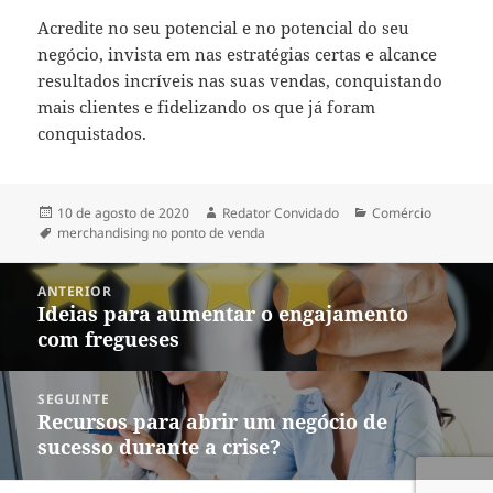
Acredite no seu potencial e no potencial do seu
negócio, invista em nas estratégias certas e alcance
resultados incríveis nas suas vendas, conquistando
mais clientes e fidelizando os que já foram
conquistados.
Publicado
Autor
Categorias
10 de agosto de 2020
Redator Convidado
Comércio
em
Tags
merchandising no ponto de venda
Navegação
ANTERIOR
de
Ideias para aumentar o engajamento
Post
Post
com fregueses
anterior:
SEGUINTE
Recursos para abrir um negócio de
Próximo
sucesso durante a crise?
post: